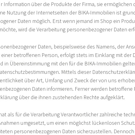
r Information über die Produkte der Firma, sie ermöglichen 
e Nutzung der Internetseiten der BIKA-Immobilien ist grund
gener Daten möglich. Erst wenn jemand im Shop ein Produ
n möchte, wird die Verarbeitung personenbezogener Daten erf
sonenbezogener Daten, beispielsweise des Namens, der Ansch
iner betroffenen Person, erfolgt stets im Einklang mit der
 in Übereinstimmung mit den für die BIKA-Immobilien gelt
Datenschutzbestimmungen. Mittels dieser Datenschutzerklä
entlichkeit über Art, Umfang und Zweck der von uns erhob
nenbezogenen Daten informieren. Ferner werden betroffene 
klärung über die ihnen zustehenden Rechte aufgeklärt.
hat als für die Verarbeitung Verantwortlicher zahlreiche tec
ßnahmen umgesetzt, um einen möglichst lückenlosen Schutz
beiteten personenbezogenen Daten sicherzustellen. Dennoc