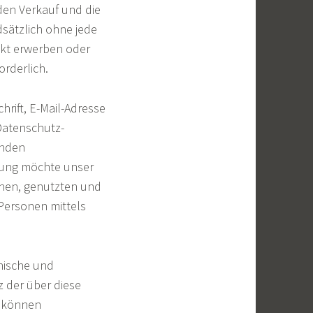
den Verkauf und die
sätzlich ohne jede
kt erwerben oder
orderlich.
rift, E-Mail-Adresse
 Datenschutz-
enden
rung möchte unser
enen, genutzten und
Personen mittels
hnische und
 der über diese
h können